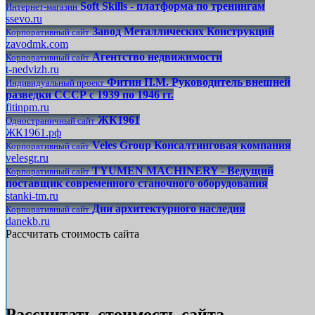
Soft Skills - платформа по тренингам
Интернет-магазин
ssevo.ru
Завод Металлических Конструкций
Корпоративный сайт
zavodmk.com
Агентство недвижимости
Корпоративный сайт
t-nedvizh.ru
Фитин П.М. Руководитель внешней
Индивидуальный проект
разведки СССР с 1939 по 1946 гг.
fitinpm.ru
ЖК1961
Одностраничный сайт
ЖК1961.рф
Veles Group Консалтинговая компания
Корпоративный сайт
velesgr.ru
TYUMEN MACHINERY - Ведущий
Корпоративный сайт
поставщик современного станочного оборудования
stanki-tm.ru
Дни архитектурного наследия
Корпоративный сайт
danekb.ru
Рассчитать стоимость сайта
Рассчитать стоимость сайта