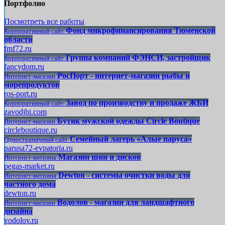
Портфолио
Посмотреть все работы
Фонд микрофинансирования Тюменской
Корпоративный сайт
области
fmf72.ru
Группа компаний ФЭНСИ, застройщик
Корпоративный сайт
fancydom.ru
РосПорт - интернет-магазин рыбы и
Интернет-магазин
морепродуктов
ros-port.ru
Завод по производству и продаже ЖБИ
Корпоративный сайт
zavodjbi.com
Бутик мужской одежды Circle Boutique
Интернет-магазин
circleboutique.ru
Семейный лагерь «Алые паруса»
Одностраничный сайт
parusa72-evpatoria.ru
Магазин шин и дисков
Интернет-витрина
pegas-market.ru
Dewton - системы очистки воды для
Интернет-витрина
частного дома
dewton.ru
Водолов - магазин для ландшафтного
Интернет-магазин
дизайна
vodolov.ru