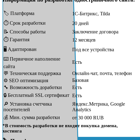
🏷️ Платформа
1С-Битрикс, Tilda
⏱️ Срок разработки
20 дней
📝 Способы работы
Заключение договора
⏱️ Гарантия
12 месяцев
🖥 Адаптирован
Под все устройства
⌨️ Первичное наполнение
Есть
сайта
💬 Техническая поддержка
Онлайн-чат, почта, телефон
Базовая
⚙️ SEO оптимизация
🔧 Возможность доработки
Есть
🔒 Бесплатный SSL сертификат
Есть
🔎 Установка счетчика
Яндекс.Метрика, Google
посетителей
Analytics
💰 Мин. сумма разработки
от 30 000 RUB
*В стоимость разработки не входит покупка домена,
хостинга