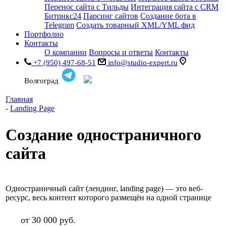
Перенос сайта с Тильды
Интеграция сайта с CRM
Битрикс24
Парсинг сайтов
Создание бота в
Telegram
Создать товарный XML/YML фид
Портфолио
Контакты
О компании
Вопросы и ответы
Контакты
+7 (950) 497-68-51
info@studio-expert.ru
Волгоград
Главная
-
Landing Page
Создание одностраничного
сайта
Одностраничный сайт (лендинг, landing page) — это веб-
ресурс, весь контент которого размещён на одной странице
от 30 000 руб.