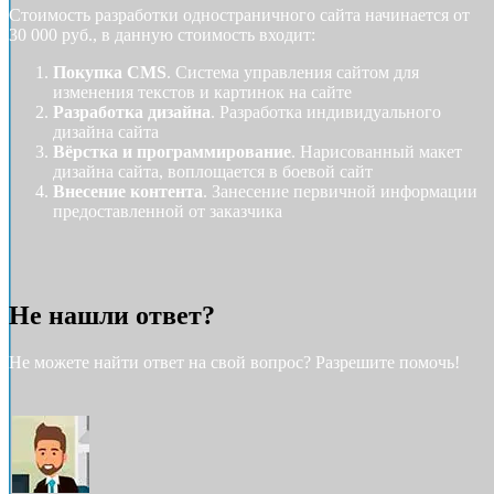
Стоимость разработки одностраничного сайта начинается от
30 000 руб., в данную стоимость входит:
Покупка CMS
. Система управления сайтом для
изменения текстов и картинок на сайте
Разработка дизайна
. Разработка индивидуального
дизайна сайта
Вёрстка и программирование
. Нарисованный макет
дизайна сайта, воплощается в боевой сайт
Внесение контента
. Занесение первичной информации
предоставленной от заказчика
Не нашли ответ?
Не можете найти ответ на свой вопрос? Разрешите помочь!