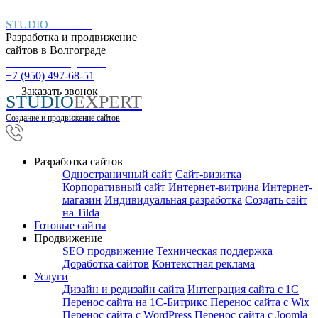
STUDIO
EXPERT
Разработка и продвижение
сайтов в
Волгограде
Пн. – Пт.: с 9:00 до 18:00
+7 (950) 497-68-51
Заказать звонок
STUDIO
EXPERT
Создание и продвижение сайтов
Разработка сайтов
Одностраничный сайт
Cайт-визитка
Корпоративный сайт
Интернет-витрина
Интернет-
магазин
Индивидуальная разработка
Создать сайт
на Tilda
Готовые сайты
Продвижение
SEO продвижение
Техническая поддержка
Доработка сайтов
Контекстная реклама
Услуги
Дизайн и редизайн сайта
Интеграция сайта с 1С
Перенос сайта на 1С-Битрикс
Перенос сайта с Wix
Перенос сайта с WordPress
Перенос сайта с Joomla